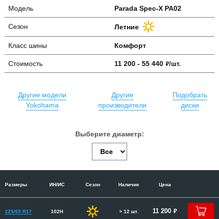
Модель
Parada Spec-X PA02
Сезон
Летние
Класс шины
Комфорт
Стоимость
11 200 - 55 440
руб.
/шт.
Другие модели
Другие
Подобрать
Yokohama
производители
диски
Размеры
ИН/ИС
Сезон
Наличие
Цена
руб.
11 200
225/65 R17
102H
> 12 шт.