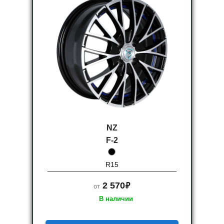
NZ
F-2
R15
руб.
2 570
от
В наличии